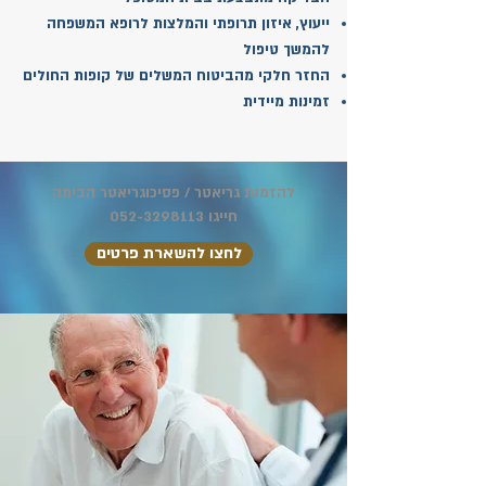
ייעוץ, איזון תרופתי והמלצות לרופא המשפחה
להמשך טיפול
החזר חלקי מהביטוח המשלים של קופות החולים
זמינות מיידית
להזמנת גריאטר / פסיכוגריאטר הביתה
חייגו
052-3298113
לחצו להשארת פרטים