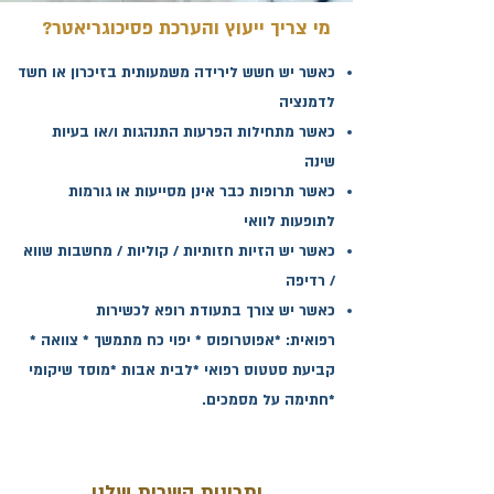
מי צריך ייעוץ והערכת פסיכוגריאטר?
כאשר יש חשש לירידה משמעותית בזיכרון או חשד
לדמנציה
כאשר מתחילות הפרעות התנהגות ו/או בעיות
שינה
כאשר תרופות כבר אינן מסייעות או גורמות
לתופעות לוואי
כאשר יש הזיות חזותיות / קוליות / מחשבות שווא
/ רדיפה
כאשר יש צורך בתעודת רופא לכשירות
רפואית
:
*אפוטרופוס * יפוי כח מתמשך * צוואה *
קביעת סטטוס רפואי *לבית אבות *מוסד שיקומי
*חתימה על מסמכים.
יתרונות השרות שלנו